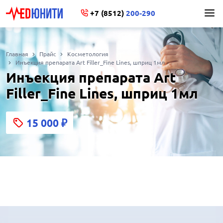
+7 (8512)
200-290
Главная
Прайс
Косметология
Инъекция препарата Art Filler_Fine Lines, шприц 1мл
Инъекция препарата Art
Filler_Fine Lines, шприц 1мл
15 000
₽