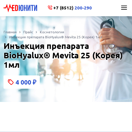
+7 (8512)
200-290
Главная
Прайс
Косметология
Инъекция препарата BioHyalux® Mevita 25 (Корея) 1мл
Инъекция препарата
BioHyalux® Mevita 25 (Корея)
1мл
4 000
₽