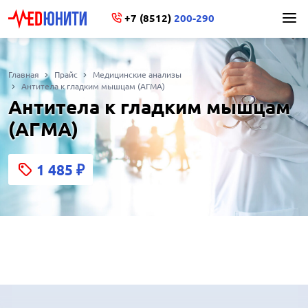
+7 (8512)
200-290
Главная
Прайс
Медицинские анализы
Антитела к гладким мышцам (АГМА)
Антитела к гладким мышцам
(АГМА)
1 485
₽