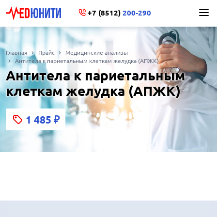
+7 (8512)
200-290
Главная
Прайс
Медицинские анализы
Антитела к париетальным клеткам желудка (АПЖК)
Антитела к париетальным
клеткам желудка (АПЖК)
1 485
₽