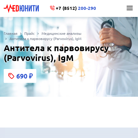
+7 (8512)
200-290
Главная
Прайс
Медицинские анализы
Антитела к парвовирусу (Parvovirus), IgM
Антитела к парвовирусу
(Parvovirus), IgM
690
₽