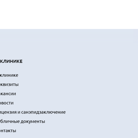
 КЛИНИКЕ
 клинике
еквизиты
акансии
овости
ицензия и санэпидзаключение
убличные документы
онтакты