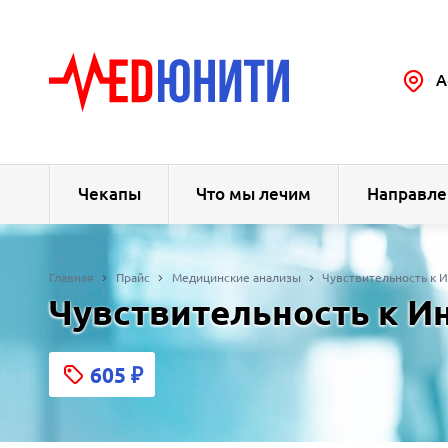
А
Чекапы
Что мы лечим
Направле
Главная
Прайс
Медицинские анализы
Чувствительность к 
Чувствительность к И
605
₽