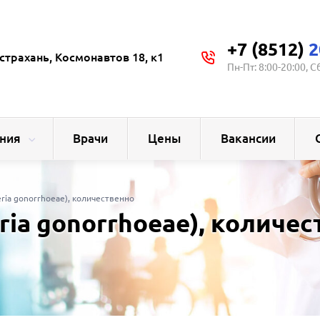
+7 (8512)
2
страхань, Космонавтов 18, к1
Пн-Пт: 8:00-20:00, С
ния
Врачи
Цены
Вакансии
eria gonorrhoeae), количественно
ria gonorrhoeae), количе