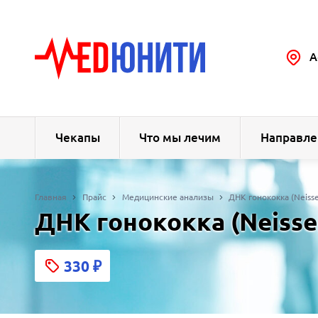
А
Чекапы
Что мы лечим
Направле
Главная
Прайс
Медицинские анализы
ДНК гонококка (Neiss
ДНК гонококка (Neisse
330
₽