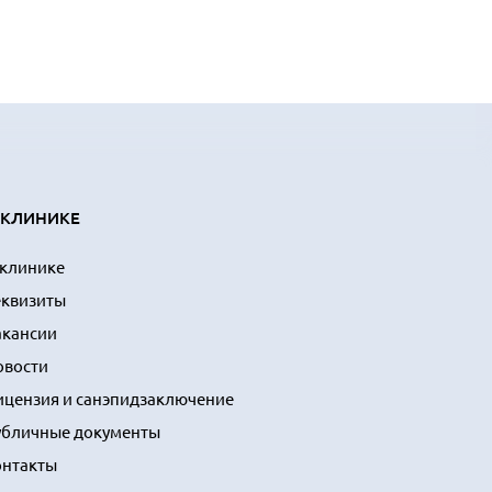
 КЛИНИКЕ
 клинике
еквизиты
акансии
овости
ицензия и санэпидзаключение
убличные документы
онтакты