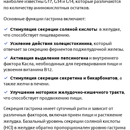
наиболее известны G17, G34 и G14, которые различаются
по количеству аминокислотных остатков.
Основные функции гастрина включают:
Стимуляция секреции соляной кислоты
в желудке,
что способствует пищеварению.
Усиление действия холецистокинина
, который
отвечает за секрецию ферментов поджелудочной железы.
Активация выделения пепсиногена
и внутреннего
фактора Касла, необходимых для переваривания пищи и
усвоения витамина B12.
Стимуляция секреции секретина и бикарбонатов
, а
также желчи в печени.
Улучшение моторики желудочно-кишечного тракта
,
что способствует продвижению пищи.
Секреция гастрина имеет суточный ритм и зависит от
различных факторов, включая прием пищи и растяжение
желудка. Базальный уровень секреции соляной кислоты
(НСl) в желудке обратно пропорционален уровню гастрина