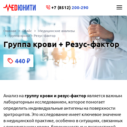
+7 (8512)
200-290
Главная
Прайс
Медицинские анализы
Группа крови + Резус-фактор
Группа крови + Резус-фактор
440
₽
Анализ на
группу крови и резус-фактор
является важным
лабораторным исследованием, которое помогает
определить индивидуальные антигены на поверхности
эритроцитов. Это исследование имеет ключевое значение
в медицинской практике, особенно в ситуациях, связанных
с переливанием крови, беременностью и диагностикой