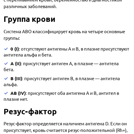
различных заболеваний.
Группа крови
Система ABO классифицирует кровь на четыре основные
группы:
0 (I)
: отсутствуют антигены A и B, в плазме присутствуют
антитела альфа и бета.
A (II)
: присутствует антиген A, в плазме — антитела
бета.
B (III)
: присутствует антиген B, в плазме — антитела
альфа.
AB (IV)
: присутствуют оба антигена A и B, антител в
плазме нет.
Резус-фактор
Резус-фактор определяется наличием антигена D. Если он
присутствует, кровь считается резус-положительной (Rh+),