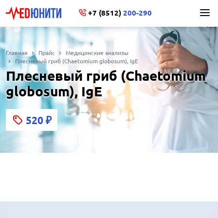
+7 (8512)
200-290
Главная
Прайс
Медицинские анализы
Плесневый гриб (Chaetomium globosum), IgE
Плесневый гриб (Chaetomium
globosum), IgE
520
₽