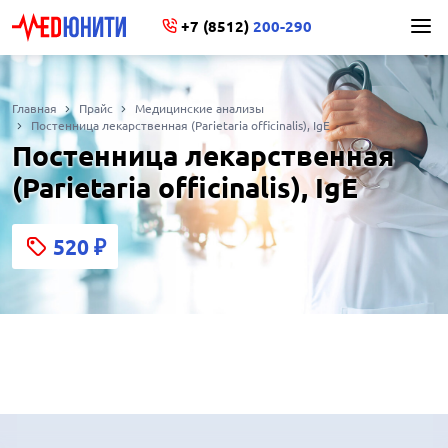
+7 (8512)
200-290
Главная
Прайс
Медицинские анализы
Постенница лекарственная (Parietaria officinalis), IgE
Постенница лекарственная
(Parietaria officinalis), IgE
520
₽