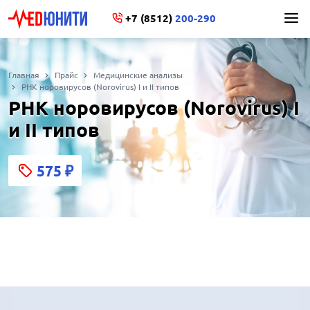
+7 (8512)
200-290
Главная
Прайс
Медицинские анализы
РНК норовирусов (Norovirus) I и II типов
РНК норовирусов (Norovirus) I
и II типов
575
₽