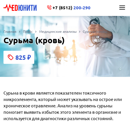
+7 (8512)
200-290
Главная
Прайс
Медицинские анализы
Сурьма (кровь)
Сурьма (кровь)
825
₽
Сурьма в крови является показателем токсичного
микроэлемента, который может указывать на острое или
хроническое отравление. Анализ на уровень сурьмы
помогает выявить избыток этого элемента в организме и
используется для диагностики различных состояний.