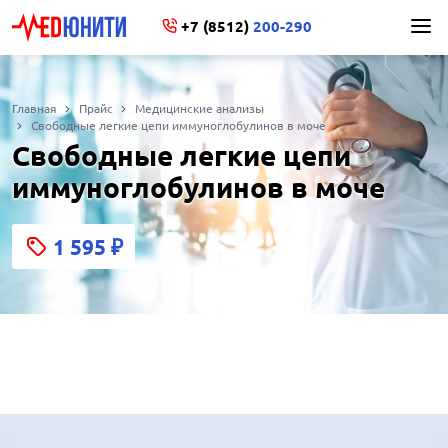
+7 (8512)
200-290
Главная
Прайс
Медицинские анализы
Свободные легкие цепи иммуноглобулинов в моче
Свободные легкие цепи
иммуноглобулинов в моче
1 595
₽