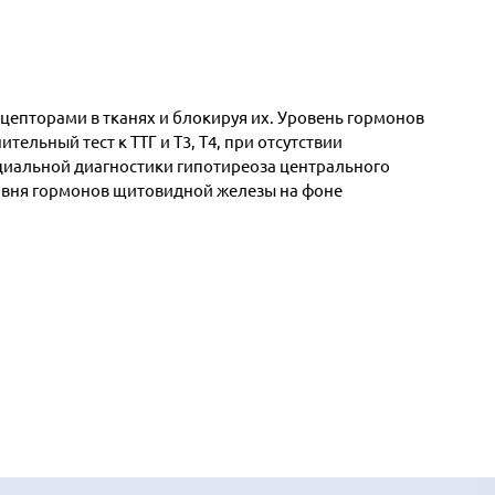
цепторами в тканях и блокируя их. Уровень гормонов
ельный тест к ТТГ и Т3, Т4, при отсутствии
циальной диагностики гипотиреоза центрального
ровня гормонов щитовидной железы на фоне