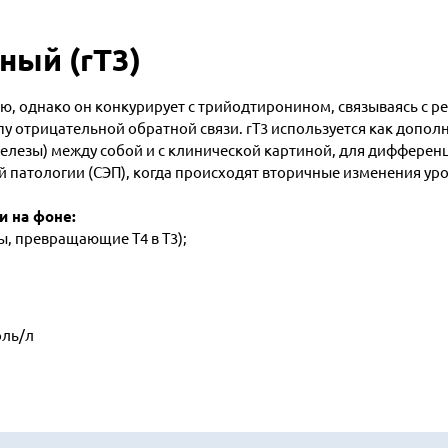
ный (rT3)
ю, однако он конкурирует с трийодтиронином, связываясь с ре
у отрицательной обратной связи. rT3 используется как дополнит
елезы) между собой и с клинической картиной, для дифферен
ой патологии (СЭП), когда происходят вторичные изменения у
и на фоне:
, превращающие Т4 в Т3);
оль/л