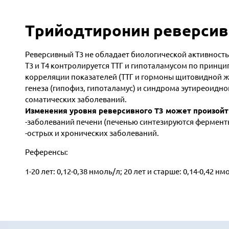
Трийодтиронин реверсив
Реверсивный T3 не обладает биологической активность
Т3 и Т4 контролируется ТТГ и гипоталамусом по принцип
корреляции показателей (ТТГ и гормоны щитовидной ж
генеза (гипофиз, гипоталамус) и синдрома эутиреоидн
соматических заболеваний.
Изменения уровня реверсивного Т3 может произойт
-заболеваний печени (печенью синтезируются ферменты
-острых и хронических заболеваний.
Референсы:
1-20 лет: 0,12-0,38 нмоль/л; 20 лет и старше: 0,14-0,42 нм