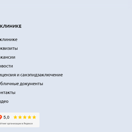
 КЛИНИКЕ
 клинике
еквизиты
акансии
овости
ицензия и санэпидзаключение
убличные документы
онтакты
идео