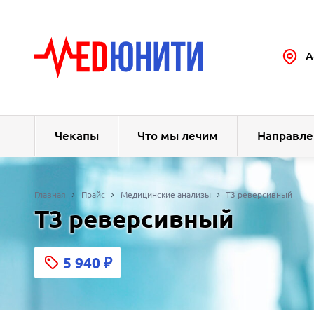
А
Чекапы
Что мы лечим
Направле
Главная
Прайс
Медицинские анализы
Т3 реверсивный
Т3 реверсивный
5 940
₽