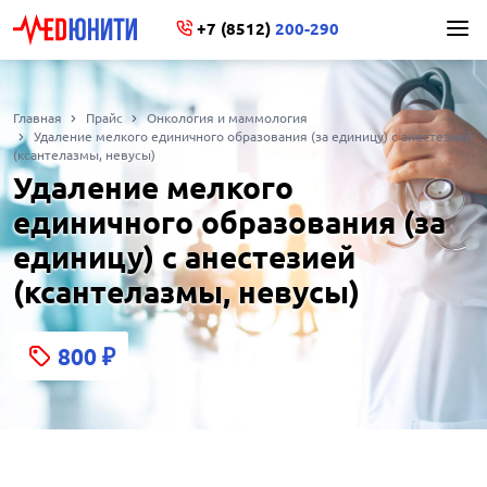
+7 (8512)
200-290
Главная
Прайс
Онкология и маммология
Удаление мелкого единичного образования (за единицу) с анестезией
(ксантелазмы, невусы)
Удаление мелкого
единичного образования (за
единицу) с анестезией
(ксантелазмы, невусы)
800
₽