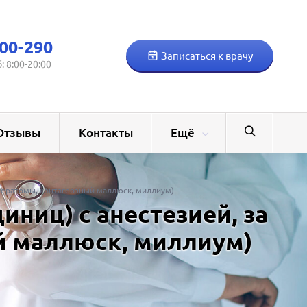
00-290
Записаться к врачу
б: 8:00-20:00
Отзывы
Контакты
Ещё
 кератомы, контагеозный маллюск, миллиум)
ниц) с анестезией, за
й маллюск, миллиум)