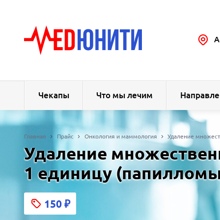
А
Чекапы
Что мы лечим
Направле
Главная
Прайс
Онкология и маммология
Удаление множеств
Удаление множественны
1 единицу (папилломы
150
₽