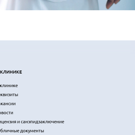
 КЛИНИКЕ
 клинике
еквизиты
акансии
овости
ицензия и санэпидзаключение
убличные документы