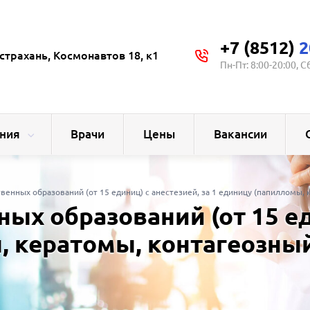
+7 (8512)
2
страхань, Космонавтов 18, к1
Пн-Пт: 8:00-20:00, С
ния
Врачи
Цены
Вакансии
енных образований (от 15 единиц) с анестезией, за 1 единицу (папилломы,
х образований (от 15 еди
, кератомы, контагеозны