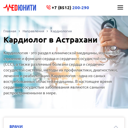
+7 (8512)
200-290
Главная
Направления
Кардиология
Кардиолог в Астрахани
Кардиология - это раздел клинической медицины, изучающий
строение и функции сердца и сердечно-сосудистой системы
(ССС), а также различные болезни сердца и сердечно-
сосудистой системы, методы их профилактики, диагностики,
лечения и реабилитации. Кардиология - одна из самых
востребованных областей медицины. В настоящее время
сердечно-сосудистые заболевания являются самыми
распространенными в мире.
ВРАЧИ