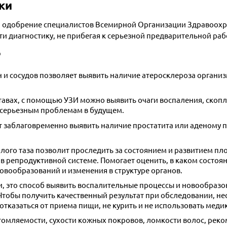
ки
а одобрение специалистов Всемирной Организации Здравоохр
и диагностику, не прибегая к серьезной предварительной раб
?
 и сосудов позволяет выявить наличие атеросклероза органи
авах, с помощью УЗИ можно выявить очаги воспаления, скопл
к серьезным проблемам в будущем.
т заблаговременно выявить наличие простатита или аденому 
лого таза позволит проследить за состоянием и развитием пл
 репродуктивной системе. Помогает оценить, в каком состоян
овообразований и изменения в структуре органов.
, это способ выявить воспалительные процессы и новообразо
Чтобы получить качественный результат при обследовании, не
т отказаться от приема пищи, не курить и не использовать мед
мляемости, сухости кожных покровов, ломкости волос, реко