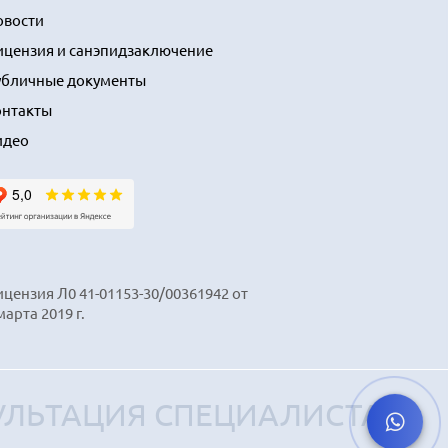
овости
ицензия и санэпидзаключение
убличные документы
онтакты
идео
цензия Л0 41-01153-30/00361942 от
марта 2019 г.
ЛЬТАЦИЯ СПЕЦИАЛИСТА