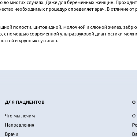
но во многих случаях. Даже для беременных женщин. Проходи
ичество необходимых процедур определяет врач. В отличие от 
юшной полости, щитовидной, молочной и слюной желез, забрю
ого, с помощью современной ультразвуковой диагностики можно
остей и крупных суставов.
ДЛЯ ПАЦИЕНТОВ
О
Что мы лечим
О
Направления
Р
Врачи
В