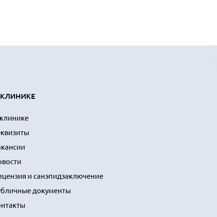
 КЛИНИКЕ
 клинике
еквизиты
акансии
овости
ицензия и санэпидзаключение
убличные документы
онтакты