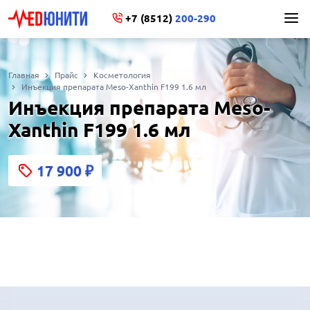
+7 (8512)
200-290
Главная
Прайс
Косметология
Инъекция препарата Meso-Xanthin F199 1.6 мл
Инъекция препарата Meso-
Xanthin F199 1.6 мл
17 900
₽