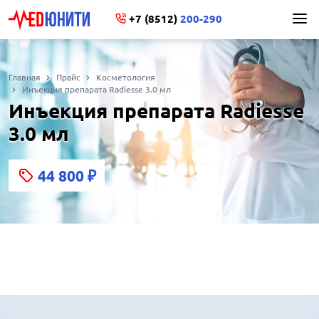
+7 (8512)
200-290
Главная
Прайс
Косметология
Инъекция препарата Radiesse 3.0 мл
Инъекция препарата Radiesse
3.0 мл
44 800
₽