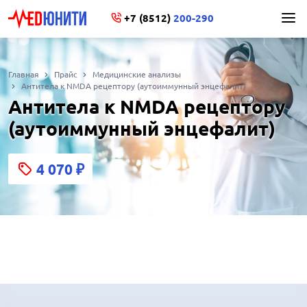
+7 (8512)
200-290
Главная
Прайс
Медицинские анализы
Антитела к NMDA рецептору (аутоиммунный энцефалит)
Антитела к NMDA рецептору
(аутоиммунный энцефалит)
4 070
₽