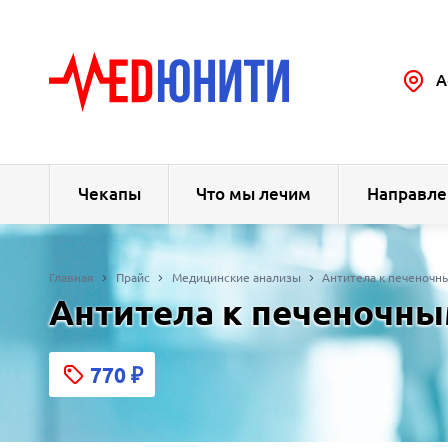
А
Чекапы
Что мы лечим
Направле
Главная
Прайс
Медицинские анализы
Антитела к печеночным
Антитела к печеночным
770
₽