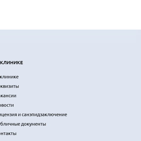
 КЛИНИКЕ
 клинике
еквизиты
акансии
овости
ицензия и санэпидзаключение
убличные документы
онтакты