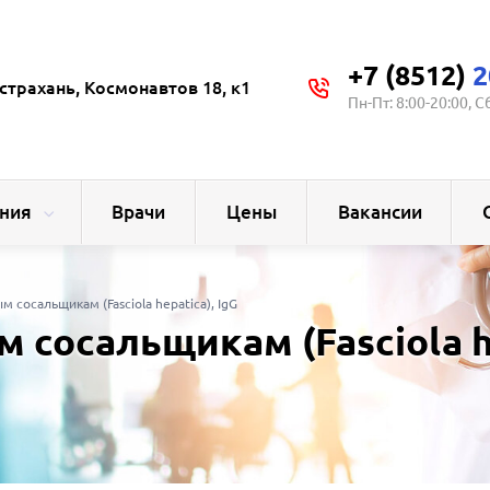
+7 (8512)
2
страхань, Космонавтов 18, к1
Пн-Пт: 8:00-20:00, С
ния
Врачи
Цены
Вакансии
 сосальщикам (Fasciola hepatica), IgG
 сосальщикам (Fasciola he