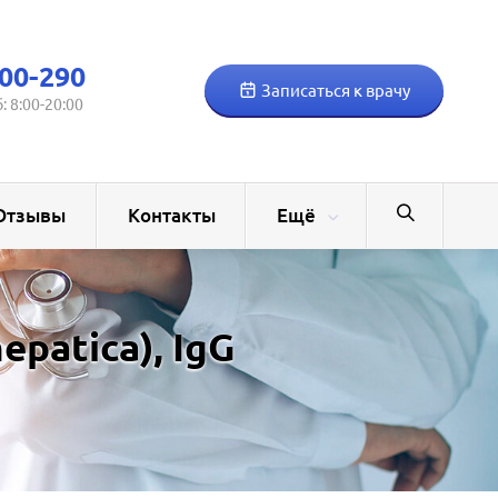
00-290
Записаться к врачу
б: 8:00-20:00
Отзывы
Контакты
Ещё
patica), IgG