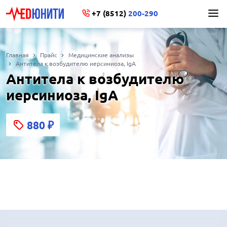
+7 (8512)
200-290
Главная
Прайс
Медицинские анализы
Антитела к возбудителю иерсиниоза, IgA
Антитела к возбудителю
иерсиниоза, IgA
880
₽