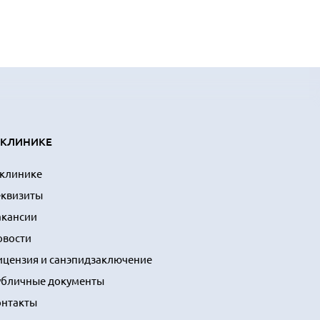
 КЛИНИКЕ
 клинике
еквизиты
акансии
овости
ицензия и санэпидзаключение
убличные документы
онтакты