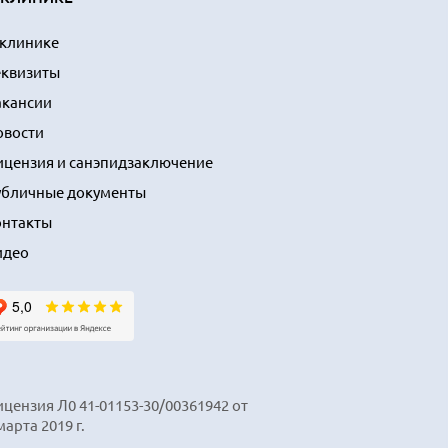
 клинике
еквизиты
акансии
овости
ицензия и санэпидзаключение
убличные документы
онтакты
идео
цензия Л0 41-01153-30/00361942 от
марта 2019 г.