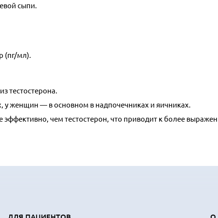
евой сыпи.
 (пг/мл).
из тестостерона.
х, у женщин — в основном в надпочечниках и яичниках.
е эффективно, чем тестостерон, что приводит к более выраж
ДЛЯ ПАЦИЕНТОВ
О