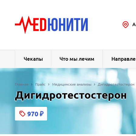
А
Чекапы
Что мы лечим
Направле
Главная
Прайс
Медицинские анализы
Дигидротестостерон
Дигидротестостерон
970
₽