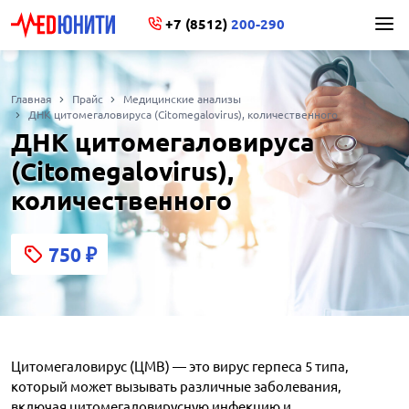
+7 (8512)
200-290
Главная
Прайс
Медицинские анализы
ДНК цитомегаловируса (Citomegalovirus), количественного
ДНК цитомегаловируса
(Citomegalovirus),
количественного
750
₽
Цитомегаловирус (ЦМВ) — это вирус герпеса 5 типа,
который может вызывать различные заболевания,
включая цитомегаловирусную инфекцию и