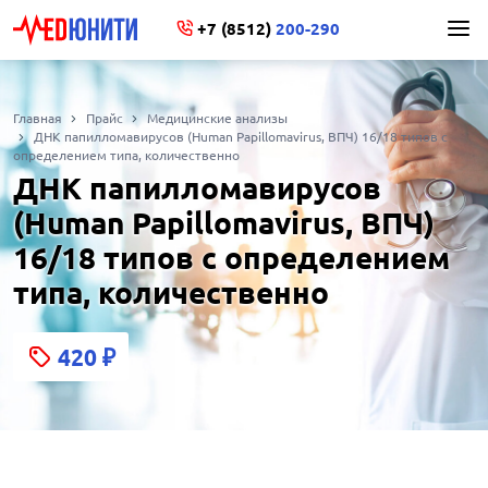
+7 (8512)
200-290
Главная
Прайс
Медицинские анализы
ДНК папилломавирусов (Human Papillomavirus, ВПЧ) 16/18 типов с
определением типа, количественно
ДНК папилломавирусов
(Human Papillomavirus, ВПЧ)
16/18 типов с определением
типа, количественно
420
₽