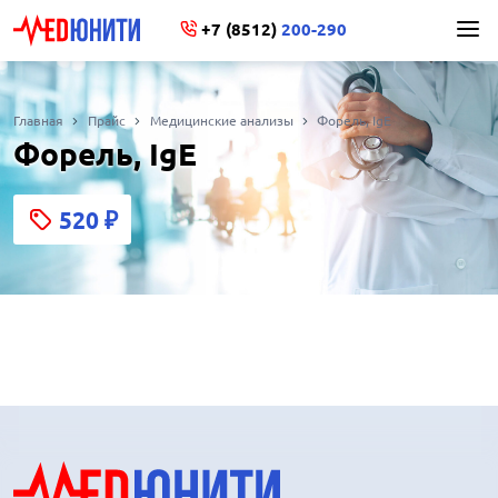
+7 (8512)
200-290
Главная
Прайс
Медицинские анализы
Форель, IgE
Форель, IgE
520
₽