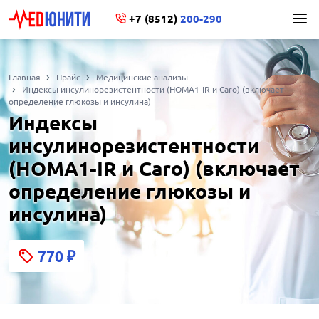
+7 (8512)
200-290
Главная
Прайс
Медицинские анализы
Индексы инсулинорезистентности (НОМА1-IR и Caro) (включает
определение глюкозы и инсулина)
Индексы
инсулинорезистентности
(НОМА1-IR и Caro) (включает
определение глюкозы и
инсулина)
770
₽