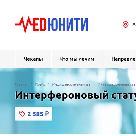
А
Чекапы
Что мы лечим
Направле
Главная
Прайс
Медицинские анализы
Интерфероновый ста
Интерфероновый стат
2 585
₽