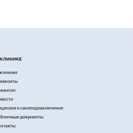
 КЛИНИКЕ
 клинике
еквизиты
акансии
овости
ицензия и санэпидзаключение
убличные документы
онтакты