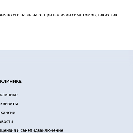
бычно его назначают при наличии симптомов, таких как
 КЛИНИКЕ
 клинике
еквизиты
акансии
овости
ицензия и санэпидзаключение