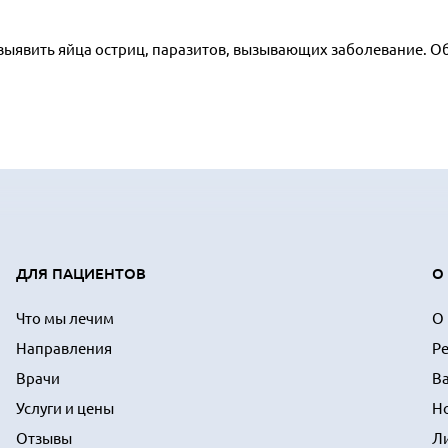
 выявить яйца остриц, паразитов, вызывающих заболевание. О
ДЛЯ ПАЦИЕНТОВ
О
Что мы лечим
О
Направления
Р
Врачи
В
Услуги и цены
Н
Отзывы
Л