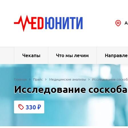
А
Чекапы
Что мы лечим
Направле
Главная
Прайс
Медицинские анализы
Исследование соскоб
Исследование соскоба
330
₽