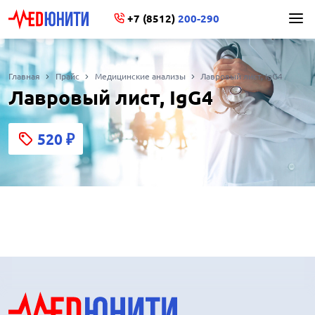
+7 (8512)
200-290
Главная
Прайс
Медицинские анализы
Лавровый лист, IgG4
Лавровый лист, IgG4
520
₽