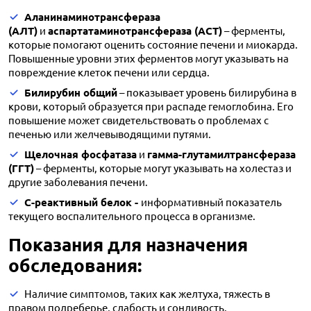
Аланинаминотрансфераза
(АЛТ)
и
аспартатаминотрансфераза (АСТ)
– ферменты,
которые помогают оценить состояние печени и миокарда.
Повышенные уровни этих ферментов могут указывать на
повреждение клеток печени или сердца.
Билирубин общий
– показывает уровень билирубина в
крови, который образуется при распаде гемоглобина. Его
повышение может свидетельствовать о проблемах с
печенью или желчевыводящими путями.
Щелочная фосфатаза
и
гамма-глутамилтрансфераза
(ГГТ)
– ферменты, которые могут указывать на холестаз и
другие заболевания печени.
С-реактивный белок -
информативный показатель
текущего воспалительного процесса в организме.
Показания для назначения
обследования:
Наличие симптомов, таких как желтуха, тяжесть в
правом подреберье, слабость и сонливость.