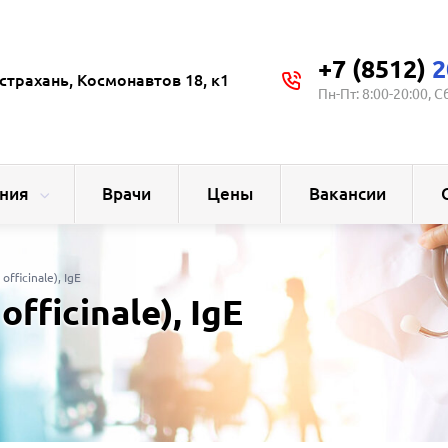
+7 (8512)
2
страхань, Космонавтов 18, к1
Пн-Пт: 8:00-20:00, С
ния
Врачи
Цены
Вакансии
fficinale), IgE
fficinale), IgE