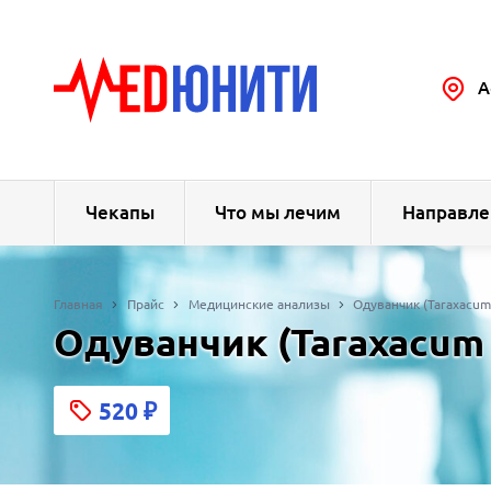
А
Чекапы
Что мы лечим
Направле
Главная
Прайс
Медицинские анализы
Одуванчик (Taraxacum o
Одуванчик (Taraxacum o
520
₽