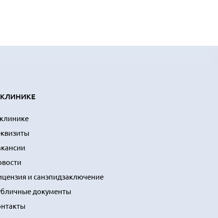
 КЛИНИКЕ
 клинике
еквизиты
акансии
овости
ицензия и санэпидзаключение
убличные документы
онтакты