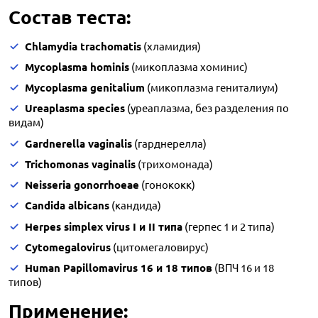
Состав теста:
Chlamydia trachomatis
(хламидия)
Mycoplasma hominis
(микоплазма хоминис)
Mycoplasma genitalium
(микоплазма гениталиум)
Ureaplasma species
(уреаплазма, без разделения по
видам)
Gardnerella vaginalis
(гарднерелла)
Trichomonas vaginalis
(трихомонада)
Neisseria gonorrhoeae
(гонококк)
Candida albicans
(кандида)
Herpes simplex virus I и II типа
(герпес 1 и 2 типа)
Cytomegalovirus
(цитомегаловирус)
Human Papillomavirus 16 и 18 типов
(ВПЧ 16 и 18
типов)
Применение: