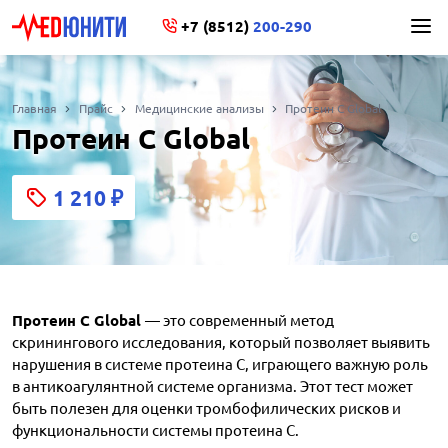
+7 (8512)
200-290
Главная
Прайс
Медицинские анализы
Протеин C Global
Протеин C Global
1 210
₽
Протеин C Global
— это современный метод
скринингового исследования, который позволяет выявить
нарушения в системе протеина C, играющего важную роль
в антикоагулянтной системе организма. Этот тест может
быть полезен для оценки тромбофилических рисков и
функциональности системы протеина C.