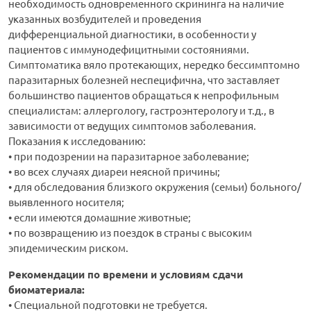
необходимость одновременного скрининга на наличие
указанных возбудителей и проведения
дифференциальной диагностики, в особенности у
пациентов с иммунодефицитными состояниями.
Cимптоматика вяло протекающих, нередко бессимптомно
паразитарных болезней неспецифична, что заставляет
большинство пациентов обращаться к непрофильным
специалистам: аллергологу, гастроэнтерологу и т.д., в
зависимости от ведущих симптомов заболевания.
Показания к исследованию:
• при подозрении на паразитарное заболевание;
• во всех случаях диареи неясной причины;
• для обследования близкого окружения (семьи) больного/
выявленного носителя;
• если имеются домашние животные;
• по возвращению из поездок в страны с высоким
эпидемическим риском.
Рекомендации по времени и условиям сдачи
биоматериала:
• Специальной подготовки не требуется.