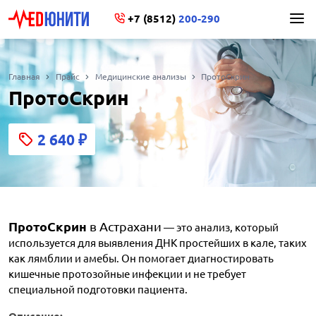
+7 (8512)
200-290
Главная
Прайс
Медицинские анализы
ПротоСкрин
ПротоСкрин
2 640
₽
ПротоСкрин
в Астрахани
— это анализ, который
используется для выявления ДНК простейших в кале, таких
как лямблии и амебы. Он помогает диагностировать
кишечные протозойные инфекции и не требует
специальной подготовки пациента.