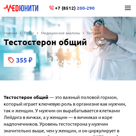
+7 (8512)
200-290
Главная
Прайс
Медицинские анализы
Тестостерон общий
Тестостерон общий
355
₽
Тестостерон общий
— это важный половой гормон,
который играет ключевую роль в организме как мужчин,
так и женщин. У мужчин он вырабатывается клетками
Лейдига в яичках, а у женщин — в яичниках и коре
надпочечников. Уровень тестостерона у мужчин
значительно выше, чем у женщин, и он циркулирует в