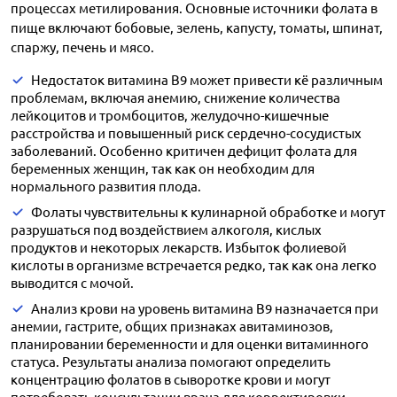
процессах метилирования. Основные источники фолата в
пище включают бобовые, зелень, капусту, томаты, шпинат,
спаржу, печень и мясо.
Недостаток витамина B9 может привести кё различным
проблемам, включая анемию, снижение количества
лейкоцитов и тромбоцитов, желудочно-кишечные
расстройства и повышенный риск сердечно-сосудистых
заболеваний. Особенно критичен дефицит фолата для
беременных женщин, так как он необходим для
нормального развития плода.
Фолаты чувствительны к кулинарной обработке и могут
разрушаться под воздействием алкоголя, кислых
продуктов и некоторых лекарств. Избыток фолиевой
кислоты в организме встречается редко, так как она легко
выводится с мочой.
Анализ крови на уровень витамина B9 назначается при
анемии, гастрите, общих признаках авитаминозов,
планировании беременности и для оценки витаминного
статуса. Результаты анализа помогают определить
концентрацию фолатов в сыворотке крови и могут