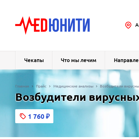
А
Чекапы
Что мы лечим
Направле
Главная
Прайс
Медицинские анализы
Возбудители вирусн
Возбудители вирусны
1 760
₽