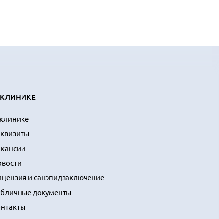
 КЛИНИКЕ
 клинике
еквизиты
акансии
овости
ицензия и санэпидзаключение
убличные документы
онтакты