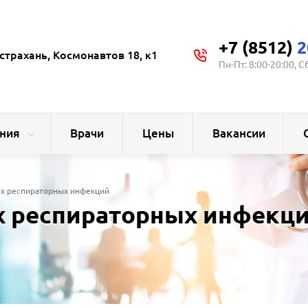
+7 (8512)
2
страхань, Космонавтов 18, к1
Пн-Пт: 8:00-20:00, С
ния
Врачи
Цены
Вакансии
ых респираторных инфекций
х респираторных инфекц