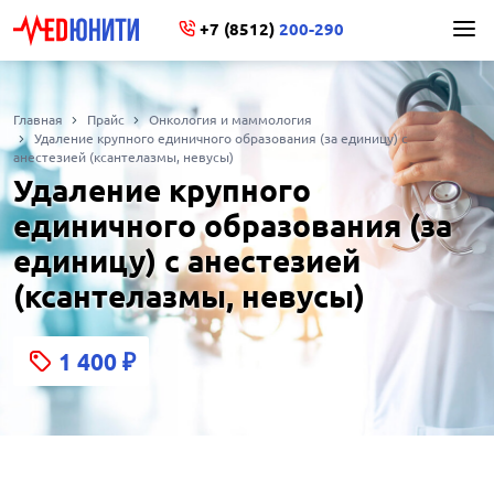
+7 (8512)
200-290
Главная
Прайс
Онкология и маммология
Удаление крупного единичного образования (за единицу) с
анестезией (ксантелазмы, невусы)
Удаление крупного
единичного образования (за
единицу) с анестезией
(ксантелазмы, невусы)
1 400
₽