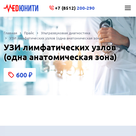
+7 (8512)
200-290
Главная
Прайс
Ультразвуковая диагностика
УЗИ лимфатических узлов (одна анатомическая зона)
УЗИ лимфатических узлов
(одна анатомическая зона)
600
₽