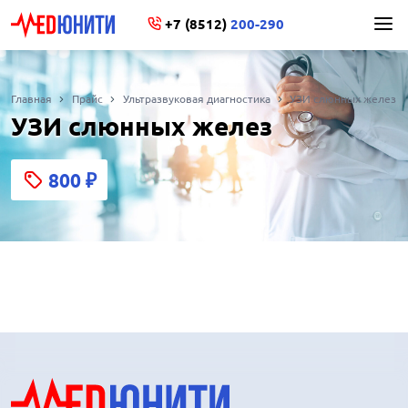
+7 (8512)
200-290
Главная
Прайс
Ультразвуковая диагностика
УЗИ слюнных желез
УЗИ слюнных желез
800
₽