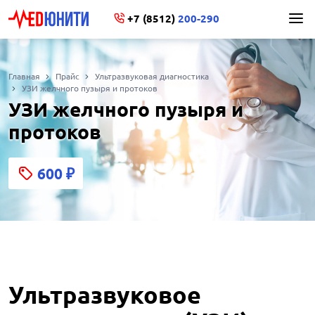
+7 (8512)
200-290
Главная
Прайс
Ультразвуковая диагностика
УЗИ желчного пузыря и протоков
УЗИ желчного пузыря и
протоков
600
₽
Ультразвуковое