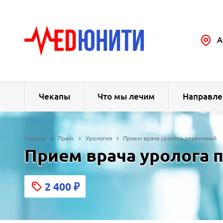
А
Чекапы
Что мы лечим
Направле
Главная
Прайс
Урология
Прием врача уролога первичный
Прием врача уролога 
2 400
₽