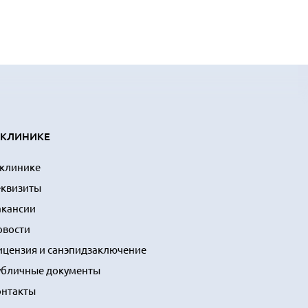
 КЛИНИКЕ
 клинике
еквизиты
акансии
овости
ицензия и санэпидзаключение
убличные документы
онтакты